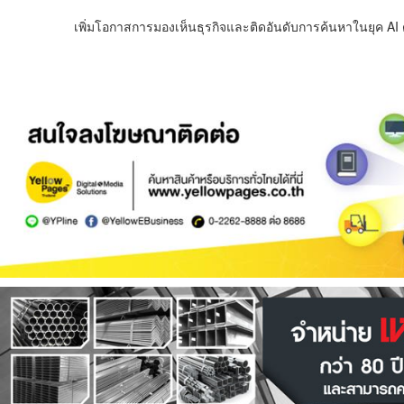
เพิ่มโอกาสการมองเห็นธุรกิจและติดอันดับการค้นหาในยุค AI ด้