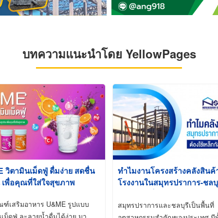
บทความแนะนำโดย YellowPages
ิตามินเม็ดฟู่ ดื่มง่าย สดชื่น
ทำไมงานโครงสร้างคลังสินค
 เพื่อคุณที่ใส่ใจสุขภาพ
โรงงานในสมุทรปราการ-ชลบุรี
นิยมใช้เหล็กชุบกัลวาไนซ์ (Ho
ัณฑ์เสริมอาหาร U&ME รูปแบบ
Galvanized)
สมุทรปราการและชลบุรีเป็นพื้นที่
นเม็ดฟู่ ละลายน้ำดื่มได้ง่าย มา
อุตสาหกรรมสำคัญของประเทศ มีทั