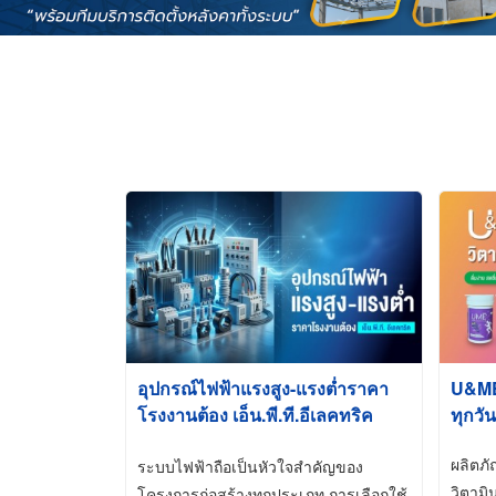
อุปกรณ์ไฟฟ้าแรงสูง-แรงต่ำราคา
U&ME ว
โรงงานต้อง เอ็น.พี.ที.อีเลคทริค
ทุกวัน
ซัพพลาย
ผลิตภ
ระบบไฟฟ้าถือเป็นหัวใจสำคัญของ
วิตามิ
โครงการก่อสร้างทุกประเภท การเลือกใช้