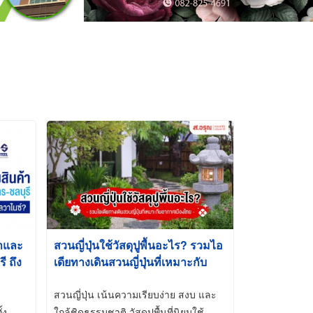
้าและ
สวนญี่ปุ่นใช้วัสดุปูพื้นอะไร? รวมไอ
 ถึง
เดียทางเดินสวนญี่ปุ่นที่เหมาะกับ
t-Dip
อากาศเมืองไทย
สวนญี่ปุ่น เน้นความเรียบง่าย สงบ และ
้ง
ใกล้ชิดธรรมชาติ วัสดุปูพื้นที่นิยมใช้