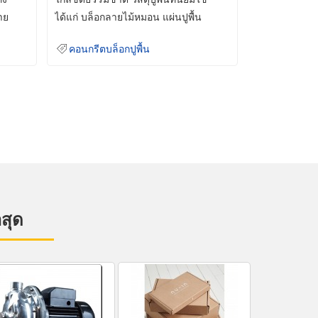
าย
ได้แก่ บล็อกลายไม้หมอน แผ่นปูพื้น
คอนกรีต
คอนกรีตบล็อกปูพื้น
าสุด